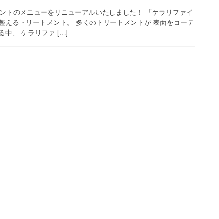
ートメントのメニューをリニューアルいたしました！ 「ケラリファイ
を整えるトリートメント。 多くのトリートメントが 表面をコーテ
中、 ケラリファ […]