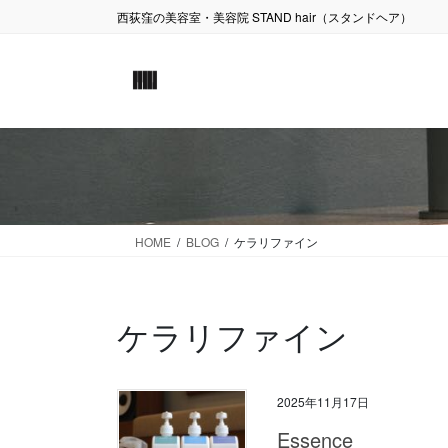
コ
ナ
西荻窪の美容室・美容院 STAND hair（スタンドヘア）
ン
ビ
テ
ゲ
ン
ー
ツ
シ
に
ョ
移
ン
動
に
移
動
HOME
BLOG
ケラリファイン
ケラリファイン
2025年11月17日
Essence