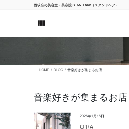
コ
ナ
西荻窪の美容室・美容院 STAND hair（スタンドヘア）
ン
ビ
テ
ゲ
ン
ー
ツ
シ
に
ョ
移
ン
動
に
移
動
HOME
BLOG
音楽好きが集まるお店
音楽好きが集まるお店
2026年1月16日
OiRA