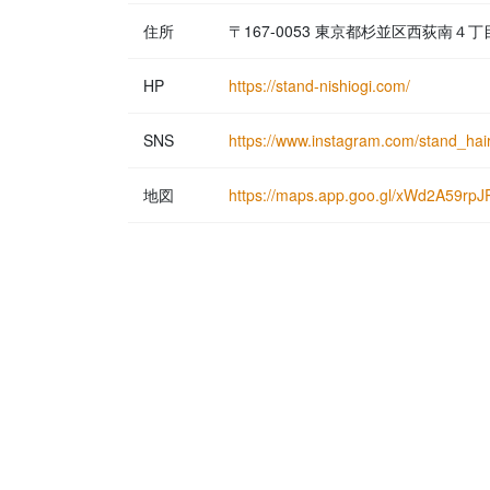
住所
〒167-0053 東京都杉並区西荻南４
HP
https://stand-nishiogi.com/
SNS
https://www.instagram.com/stand_hair
地図
https://maps.app.goo.gl/xWd2A59rpJ