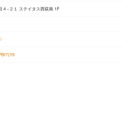
丁目４−２１ ステイタス西荻南 1F
/
PBt7LY8