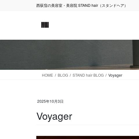
コ
ナ
西荻窪の美容室・美容院 STAND hair（スタンドヘア）
ン
ビ
テ
ゲ
ン
ー
ツ
シ
に
ョ
移
ン
動
に
移
動
HOME
BLOG
STAND hair BLOG
Voyager
2025年10月3日
Voyager