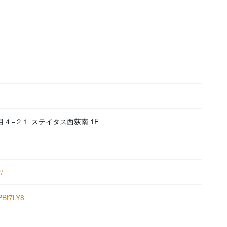
丁目４−２１ ステイタス西荻南 1F
/
PBt7LY8