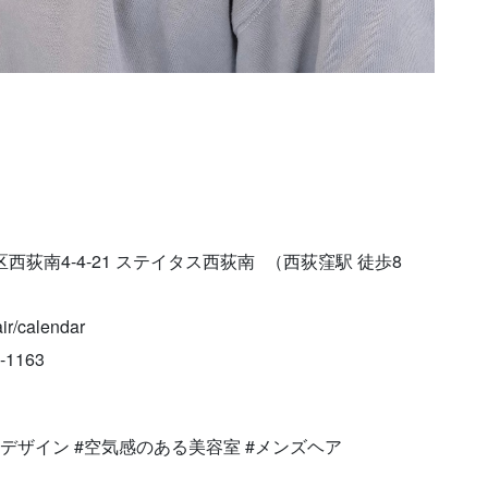
並区西荻南4-4-21 ステイタス西荻南 （西荻窪駅 徒歩8
r/calendar
-1163
 #空間デザイン #空気感のある美容室 #メンズヘア