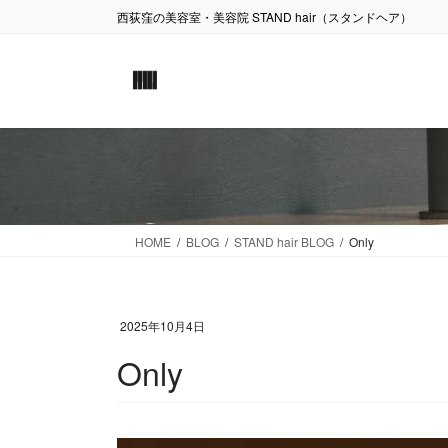
コ
ナ
西荻窪の美容室・美容院 STAND hair（スタンドヘア）
ン
ビ
テ
ゲ
ン
ー
ツ
シ
に
ョ
移
ン
動
に
移
動
HOME
BLOG
STAND hair BLOG
Only
2025年10月4日
Only