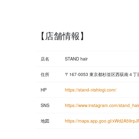
【店舗情報】
店名
STAND hair
住所
〒167-0053 東京都杉並区西荻南４
HP
https://stand-nishiogi.com/
SNS
https://www.instagram.com/stand_hair
地図
https://maps.app.goo.gl/xWd2A59rpJ