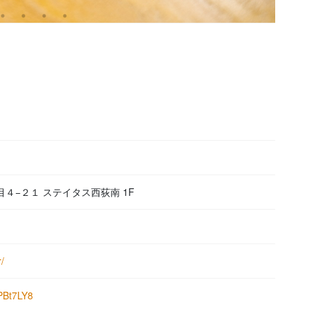
丁目４−２１ ステイタス西荻南 1F
/
PBt7LY8