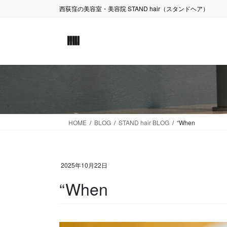
コ
ナ
西荻窪の美容室・美容院 STAND hair（スタンドヘア）
ン
ビ
テ
ゲ
ン
ー
ツ
シ
に
ョ
移
ン
動
に
移
動
HOME
BLOG
STAND hair BLOG
“When
2025年10月22日
“When