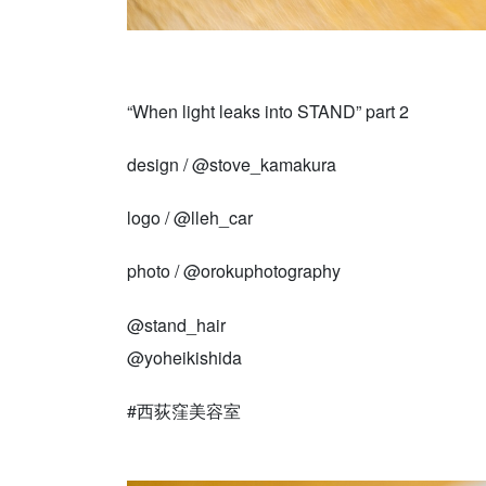
“When light leaks into STAND” part 2
design / @stove_kamakura
logo / @lleh_car
photo / @orokuphotography
@stand_hair
@yoheikishida
#西荻窪美容室