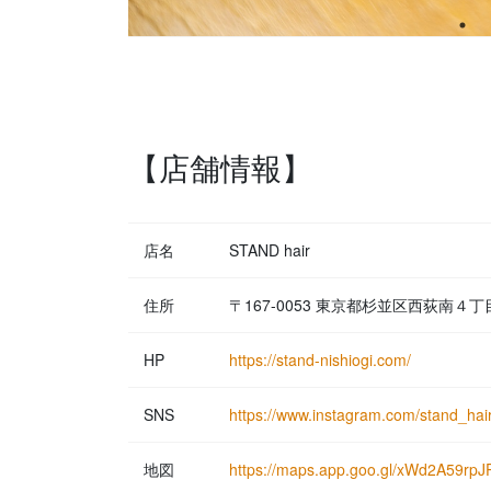
【店舗情報】
店名
STAND hair
住所
〒167-0053 東京都杉並区西荻南４
HP
https://stand-nishiogi.com/
SNS
https://www.instagram.com/stand_hair
地図
https://maps.app.goo.gl/xWd2A59rpJ