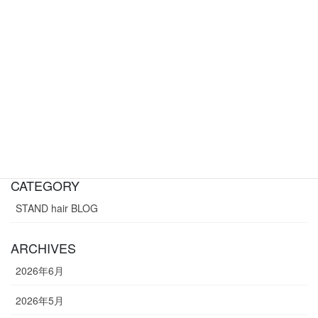
wavyyyyy
wavyyyyy ─────────────── STAND 東京都杉並区西荻南
4-4-21 ステイタス西荻南 （西荻窪駅 徒歩8分） ご予約はこちら
から https://airrsv.net/stand-hair/ […]
SEARCH
CATEGORY
STAND hair BLOG
ARCHIVES
2026年6月
2026年5月